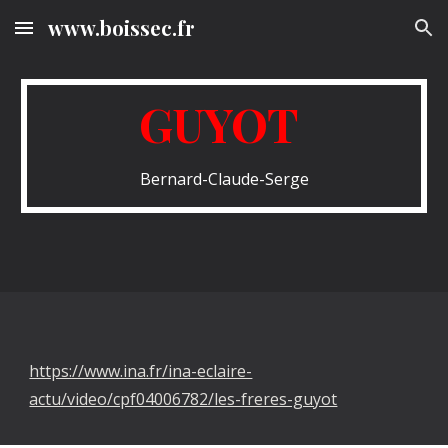
www.boissec.fr
Skip to main content
Skip to navigation
GUYOT
Bernard-Claude-Serge
https://www.ina.fr/ina-eclaire-
actu/video/cpf04006782/les-freres-guyot