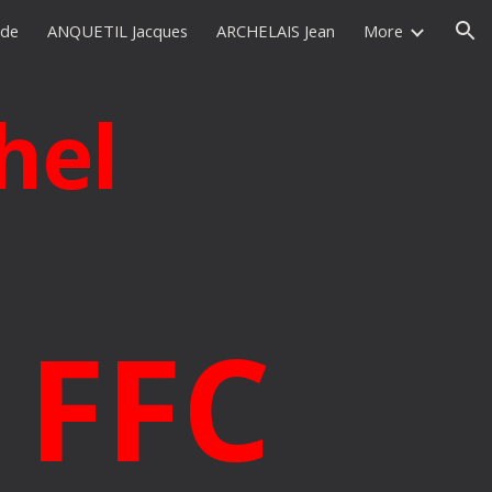
ude
ANQUETIL Jacques
ARCHELAIS Jean
More
ion
hel
 FFC