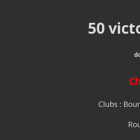
50 vic
d
Ch
Clubs :
Bour
Rou