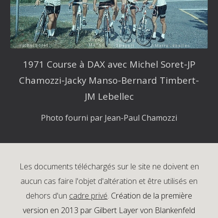
1971 Course à DAX avec Michel Soret-JP
Chamozzi-Jacky Manso-Bernard Timbert-
JM Lebellec
Photo fourni par Jean-Paul Chamozzi
Les documents téléchargés sur le site ne doivent en
aucun cas faire l'objet d'altération et être utilisés en
dehors d'un
cadre privé
.
Création de la première
version en 2013 par Gilbert Layer von Blankenfeld