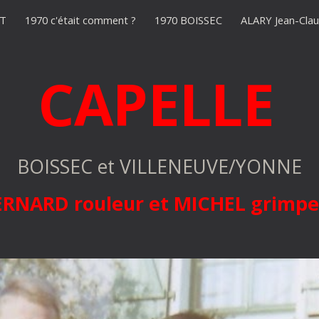
T
1970 c'était comment ?
1970 BOISSEC
ALARY Jean-Cla
ip to main content
Skip to navigat
CAPELLE
BOISSEC et VILLENEUVE/YONNE
ERNARD rouleur et MICHEL grimpe