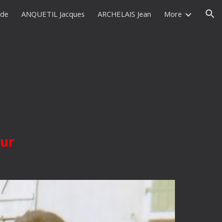
ude
ANQUETIL Jacques
ARCHELAIS Jean
More
ion
ur